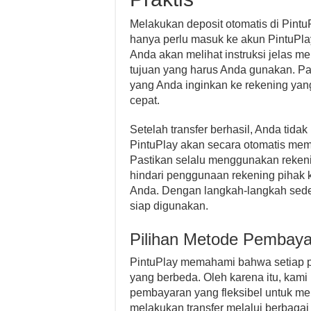
Melakukan deposit otomatis di Pintu
hanya perlu masuk ke akun PintuPlay
Anda akan melihat instruksi jelas m
tujuan yang harus Anda gunakan. Pa
yang Anda inginkan ke rekening yan
cepat.
Setelah transfer berhasil, Anda tida
PintuPlay akan secara otomatis memv
Pastikan selalu menggunakan rekenin
hindari penggunaan rekening pihak 
Anda. Dengan langkah-langkah seder
siap digunakan.
Pilihan Metode Pembaya
PintuPlay memahami bahwa setiap p
yang berbeda. Oleh karena itu, kam
pembayaran yang fleksibel untuk me
melakukan transfer melalui berbagai