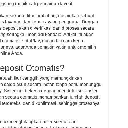
gsung menikmati permainan favorit.
ukan sekadar fitur tambahan, melainkan sebuah
tas layanan dan kepercayaan pengguna. Dengan
es deposit akan diverifikasi dan diproses secara
g seringkali menjadi kendala. Artikel ini akan
otomatis PintuPlay, mulai dari cara kerja,
annya, agar Anda semakin yakin untuk memilih
online Anda.
Deposit Otomatis?
sebuah fitur canggih yang memungkinkan
n saldo akun secara instan tanpa perlu menunggu
ay. Sistem ini bekerja dengan mendeteksi transfer
dan secara otomatis menambahkan jumlah deposit
i terdeteksi dan dikonfirmasi, sehingga prosesnya
 untuk menghilangkan potensi error dan
ada sistem deposit manual, di mana pengguna