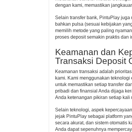
dengan kami, memastikan jangkaua
Selain transfer bank, PintuPlay jug
bahkan pulsa (sesuai kebijakan yang
memilih metode yang paling nyaman
proses deposit semakin praktis dan 
Keamanan dan Kep
Transaksi Deposit 
Keamanan transaksi adalah prioritas
kami. Kami menggunakan teknologi e
untuk memastikan setiap transfer da
pribadi dan finansial Anda dijaga k
Anda ketenangan pikiran setiap kali
Selain teknologi, aspek kepercayaan
jejak PintuPlay sebagai platform yan
secara akurat, dan sistem otomatis 
Anda dapat sepenuhnya mempercaya