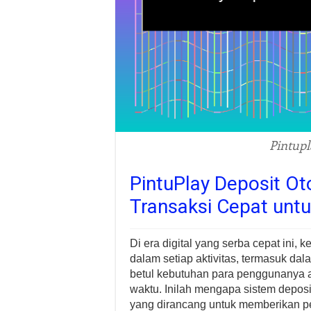
Pintupl
PintuPlay Deposit O
Transaksi Cepat unt
Di era digital yang serba cepat ini,
dalam setiap aktivitas, termasuk da
betul kebutuhan para penggunanya 
waktu. Inilah mengapa sistem deposit
yang dirancang untuk memberikan pe