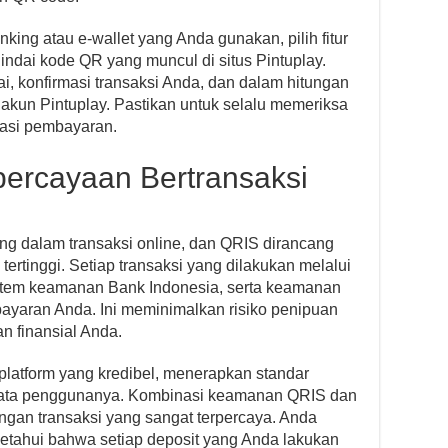
nking atau e-wallet yang Anda gunakan, pilih fitur
ndai kode QR yang muncul di situs Pintuplay.
, konfirmasi transaksi Anda, dan dalam hitungan
 akun Pintuplay. Pastikan untuk selalu memeriksa
masi pembayaran.
ercayaan Bertransaksi
ng dalam transaksi online, dan QRIS dirancang
ertinggi. Setiap transaksi yang dilakukan melalui
sistem keamanan Bank Indonesia, serta keamanan
bayaran Anda. Ini meminimalkan risiko penipuan
n finansial Anda.
i platform yang kredibel, menerapkan standar
 data penggunanya. Kombinasi keamanan QRIS dan
ngan transaksi yang sangat terpercaya. Anda
etahui bahwa setiap deposit yang Anda lakukan