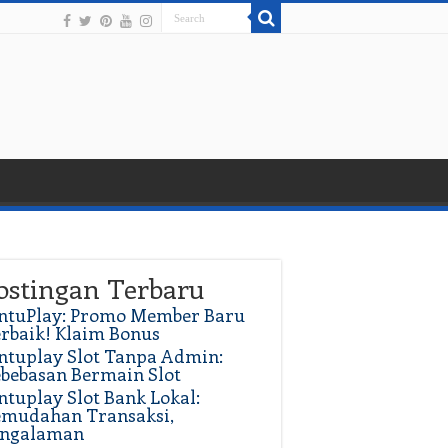
ostingan Terbaru
ntuPlay: Promo Member Baru
rbaik! Klaim Bonus
ntuplay Slot Tanpa Admin:
bebasan Bermain Slot
ntuplay Slot Bank Lokal:
emudahan Transaksi,
engalaman