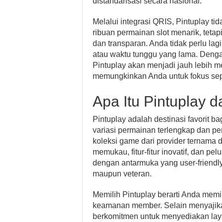
distandarisasi secara nasional.
Melalui integrasi QRIS, Pintuplay 
ribuan permainan slot menarik, teta
dan transparan. Anda tidak perlu la
atau waktu tunggu yang lama. Deng
Pintuplay akan menjadi jauh lebih
memungkinkan Anda untuk fokus sep
Apa Itu Pintuplay
Pintuplay adalah destinasi favorit 
variasi permainan terlengkap dan p
koleksi game dari provider ternama d
memukau, fitur-fitur inovatif, dan p
dengan antarmuka yang user-friend
maupun veteran.
Memilih Pintuplay berarti Anda me
keamanan member. Selain menyajikan
berkomitmen untuk menyediakan laya