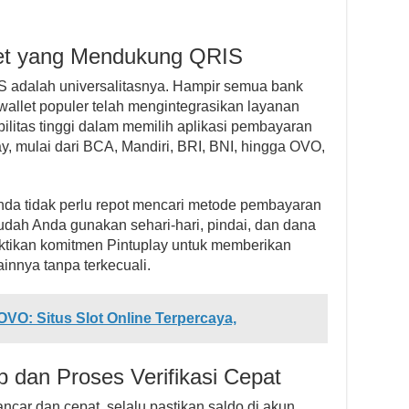
let yang Mendukung QRIS
S adalah universalitasnya. Hampir semua bank
-wallet populer telah mengintegrasikan layanan
ibilitas tinggi dalam memilih aplikasi pembayaran
lay, mulai dari BCA, Mandiri, BRI, BNI, hingga OVO,
nda tidak perlu repot mencari metode pembayaran
udah Anda gunakan sehari-hari, pindai, dan dana
ktikan komitmen Pintuplay untuk memberikan
nnya tanpa terkecuali.
OVO: Situs Slot Online Terpercaya,
 dan Proses Verifikasi Cepat
ncar dan cepat, selalu pastikan saldo di akun